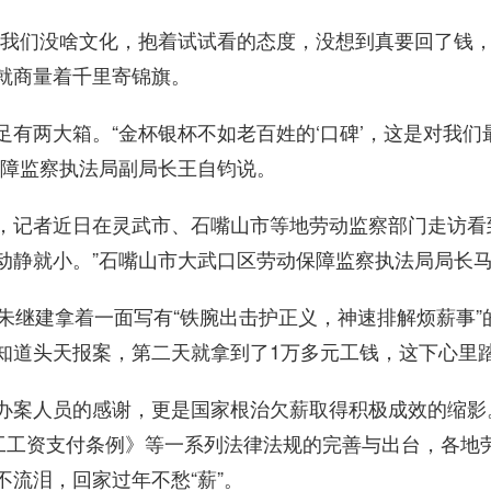
们没啥文化，抱着试试看的态度，没想到真要回了钱，
就商量着千里寄锦旗。
两大箱。“金杯银杯不如老百姓的‘口碑’，这是对我们
保障监察执法局副局长王自钧说。
记者近日在灵武市、石嘴山市等地劳动监察部门走访看到
动静就小。”石嘴山市大武口区劳动保障监察执法局局长
继建拿着一面写有“铁腕出击护正义，神速排解烦薪事”
知道头天报案，第二天就拿到了1万多元工钱，这下心里踏
案人员的感谢，更是国家根治欠薪取得积极成效的缩影
民工工资支付条例》等一系列法律法规的完善与出台，各地
流泪，回家过年不愁“薪”。